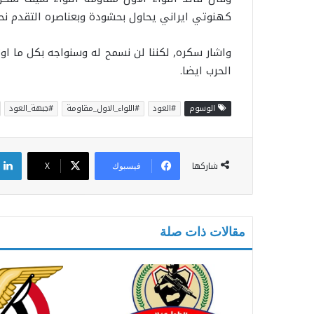
كهنوتي ايراني يحاول بحشودة وبعناصره التقدم نحو
واشار سكره, لكننا لن نسمح له وسنواجه بكل ما او
الحرب ايضا.
الوسوم
#العود
#اللواء_الاول_مقاومة
#جبهة_العود
شاركها
فيسبوك
X
مقالات ذات صلة