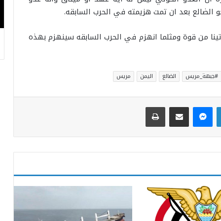
 الضالع بعد ان تمت هزيمته في الحرب السابقه.
تينا من قوة ومثلما انهزم في الحرب السابقه سينهزم بهذه
#جبهة_مريس
الضالع
اليمن
مريس
لينكدإن
ماسنجر
مشاركة عبر البريد
طباعة