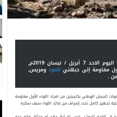
دفعت قوات الجيش الوطني اليوم الاحد 7 أبريل / نيسان 2019م,
لأول مقاومة إلى جبهتي
العود
ومريس,
ن .
ات الجيش الوطني بكتيبتين من افراد اللواء الأول مقاومة
ملية تجهيز كامل تحت إشراف من قائد اللواء سيف سكره.
ه ان العدو الحوثي ليس له اية عهد او ميثاق وانه عدو