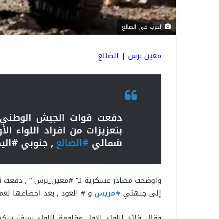
الحرب في الضالع
معين برس | الضالع
بتعزيزات من افراد اللواء ا
شمالي
#الضالع
, جنوبي #اليم
واوضحت مصادر عسكرية لـ” #معين_برس ” , دفعت قو
إلى جبهتي
#مريس
و # العود , بعد اخضاعها لع
وقال قائد اللواء الاول مقاومة اللواء سيف سكر