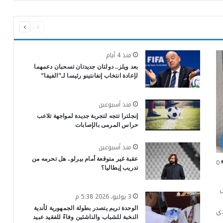
السابقة
التالية
الصفحة
الصفحة
منذ 4 أيام
بعد ويلز.. دولتان جديدتان تسحبان دعمهما
لإعادة انتخاب إنفانتينو رئيسا لـ”الفيفا”
منذ أسبوعين
إنجلترا تتجه لتجربة جديدة لمواجهة تلاعب
حراس المرمى بالإصابات
منذ أسبوعين
عقبة غير متوقعة أمام بيرلو.. هل تحرمه من
0
تدريب إيطاليا؟
ص
3 يوليو، 2026 5:38 م
الوحدة تريم يتصدر بطولة الجمهورية لأندية
دي
النخبة للشباب والناشئين وفاءً للفقيد عبيد