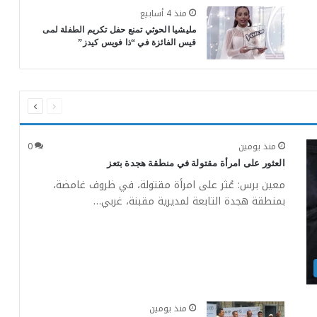
منذ 4 أسابيع
مليشيا الحوثي تمنع حفل تكريم الطفلة لمى
قيس الفائزة في “ذا فويس كيدز”
السابقة
التالية
الصفحة
الصفحة
منذ يومين
0
العثور على امرأة مقتولة في منطقة هجدة بتعز
معين برس: عُثر على امرأة مقتولة، في ظروف غامضة،
بمنطقة هجدة التابعة لمديرية مقبنة، غربي…
منذ يومين