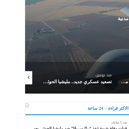
دنية
منذ يومين
منذ يومين
8 دول عربية وإسلامية تصدر بيانًا مشتركًا يدين انتهاكات الاحتلال الإسرائيلي في غزة ويطالب بتحرك دولي عاجل
تصعيد عسكري جديد.. مليشيا الحوثي تستهدف معسكرات القوات المسلحة
الاكثر قراءة – 24 ساعة
منذ 5 ساعات
قوات دفاع شبوة تنفذ “ردًا سريعًا” ضد مليشيا الحوثي بعد