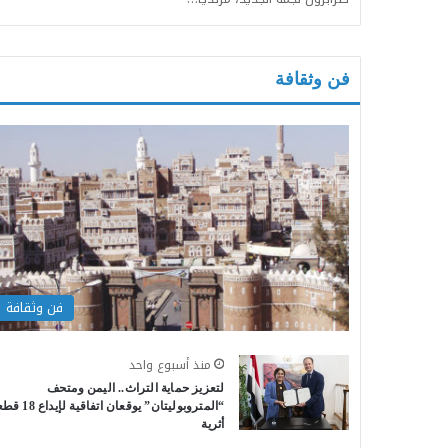
فن وثقافة
فن وثقافة
منذ أسبوع واحد
لتعزيز حماية التراث.. اليمن ومتحف
“المتروبوليتان” يوقعان اتفاقية ل
أثرية