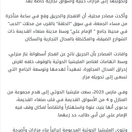
وتحويلها إلى مزارات دينية وأسواق تجارية خاصة بها.
وأكدت مصادر محلية، أن الانفجار والحريق وقع في ساعة متأخرة
من مساء الجمعة، في سوق “الحلقة” بالقرب من محلات “الدبب”
في محيط جامع ” الإمام علي” وسط مدينة صنعاء القديمة ذات
الشوارع الضيقة، والمكتظة بالمحال التجارية والسكان.
وافادت المصادر بأن الحريق ناتج عن انفجار أسطوانة غاز منزلي،
وسط اتهامات لعناصر المليشيا الحوثية بالوقوف خلفه لغرض
إحراق المحال المجاورة، تمهيداً لهدمها وتوسعة الجامع التي
تسعى إلى تحويله مزار.
وفي مارس 2023، سعت مليشيا الحوثي إلى هدم مجموعة من
المنازل و 4 من الأسواق القديمة في قلب صنعاء القديمة،
بدعوى أنها بنيت عنوة واستهتاراً وانتقاصاً لمكان وقف فيه
الإمام علي ابن أبي طالب، حد زعهما.
وتنوي المليشيا الحوثية المدعومة إيرانياً بناء مزارات وأضرحة