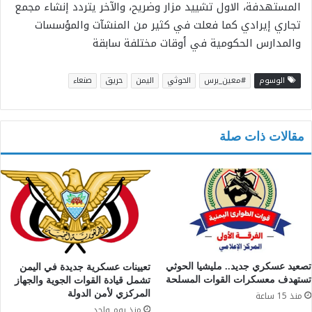
المستهدفة، الاول تشييد مزار وضريح، والآخر يتردد إنشاء مجمع
تجاري إيرادي كما فعلت في كثير من المنشآت والمؤسسات
والمدارس الحكومية في أوقات مختلفة سابقة
الوسوم
#معين_برس
الحوثي
اليمن
حريق
صنعاء
مقالات ذات صلة
تصعيد عسكري جديد.. مليشيا الحوثي
تعيينات عسكرية جديدة في اليمن
تستهدف معسكرات القوات المسلحة
تشمل قيادة القوات الجوية والجهاز
المركزي لأمن الدولة
منذ 15 ساعة
منذ يوم واحد