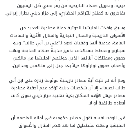
دينية، وتحويل صنعاء التاريخية من رمز يمني ظل اليمنيون
يفاخرون به كمنتج للتراكم الحضاري، إلى مزار ديني بطراز إيراني.
وسبق ونفذت المليشيا الحوثية حملة مصادرة للعديد من
الأسواق التاريخية والمحال التجارية والمنازل الأثرية والساحات
العامة، مدعية أنها وقفيات تعود لـ”علي بن أبي طالب”. وهو
سيناريو ومخطط يستهدف تدمير مدينة صنعاء القديمة ونهب
حقوق وممتلكات أبنائها الذين حولتهم المليشيا من مالكين
وأصحاب حقوق توارثوها جيلاً بعد جيل إلى متهمين ومدانين.
ومع أنه لم تثبت أية مصادر تاريخية موثوقة زيارة علي ابن أبي
طالب لصنعاء، إلا أن شخصيات دينية تؤكد عدم أحقية مصادرة
مصادر عيش هؤلاء السكان بغية تشييد مزار ديني سوى كانت
أبعاده طائفية أو لا.
في الوقت نفسه تقول مصادر حكومية في أمانة العاصمة أن
المليشيا وضعت مخططين لما بعد هدم المنازل والأسواق