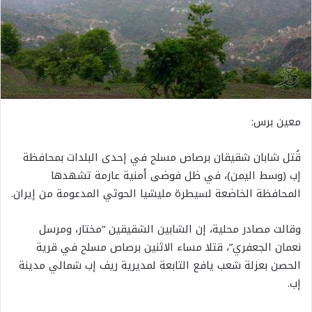
معين برس:
قُتل شابان شقيقان برصاص مسلح في إحدى البلدات بمحافظة
إب (وسط اليمن)، في ظل فوضى أمنية عارمة تشهدها
المحافظة الخاضعة لسيطرة مليشيا الحوثي المدعومة من إيران.
وقالت مصادر محلية، إن الشابين الشقيقين “مختار، ومرسل
نعمان الجعفري”، قتلا مساء الاثنين برصاص مسلح في قرية
الحصن بعزلة شعب يافع التابعة لمديرية ريف إب شمالي مدينة
إب.