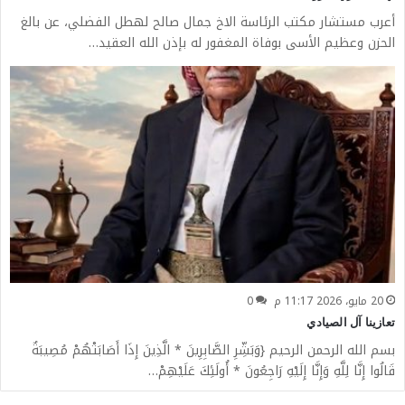
أعرب مستشار مكتب الرئاسة الاخ جمال صالح لهطل الفضلي، عن بالغ
الحزن وعظيم الأسى بوفاة المغفور له بإذن الله العقيد…
20 مايو، 2026 11:17 م
0
تعازينا آل الصيادي
بسم الله الرحمن الرحيم {وَبَشِّرِ الصَّابِرِينَ * الَّذِينَ إِذَا أَصَابَتْهُمْ مُصِيبَةٌ
قَالُوا إِنَّا لِلَّهِ وَإِنَّا إِلَيْهِ رَاجِعُونَ * أُولَئِكَ عَلَيْهِمْ…