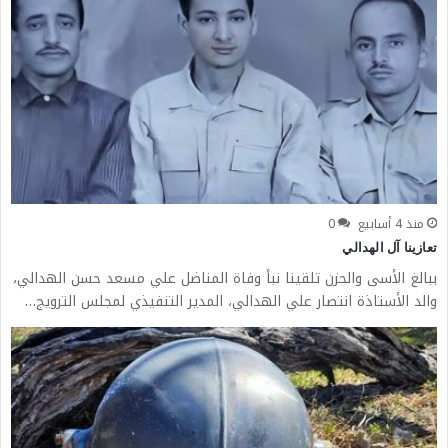
منذ 4 أسابيع
0
تعازينا آل الهدالي
ببالغ الأسى والحزن تلقينا نبأ وفاة المناضل علي مسعد حسن الهدالي،
والد الأستاذة انتصار علي الهدالي، المدير التنفيذي لمجلس الترويج…