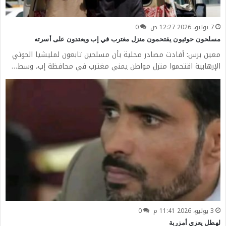
7 يوليو، 2026 12:27 ص
0
مسلحون حوثيون يقتحمون منزل مغترب في إب ويعتدون على أسرته
معين برس: أفادت مصادر محلية بأن مسلحين تابعون لمليشيا الحوثي
الإرهابية اقتحموا منزل مواطن يمني مغترب في محافظة إب، وسط…
3 يوليو، 2026 11:41 م
0
لهطل يعزي أمزربة