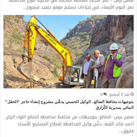
معين برس – تعز: شرعت السلطة المحلية في مديرية موزع بمحافظة
تعز، اليوم الأربعاء، في إجراءات تسليم موقع تنفيذ مشروع…
منذ 3 أسابيع
0
بتوجيهات محافظ الضالع.. الوكيل الحسني يدشّن مشروع إنشاء حاجز “الحقل”
المائي بمديرية الأزارق
معين برس- الضالع: بتوجيهات من محافظ محافظة الضالع اللواء الركن
أحمد قائد القبة، دشّن وكيل المحافظة لقطاع المشاريع الأستاذ
فاروق…