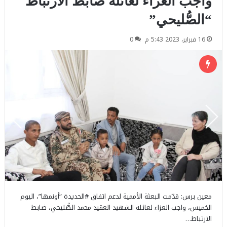
واجب العزاء لعائلة ضابط الارتباط
“الصُّليحي”
16 فبراير، 2023 5:43 م
0
معين برس: قدّمت البعثة الأممية لدعم اتفاق #الحديدة “أونمها”، اليوم
الخميس، واجب العزاء لعائلة الشهيد العقيد محمد الصُّليحي، ضابط
الارتباط…