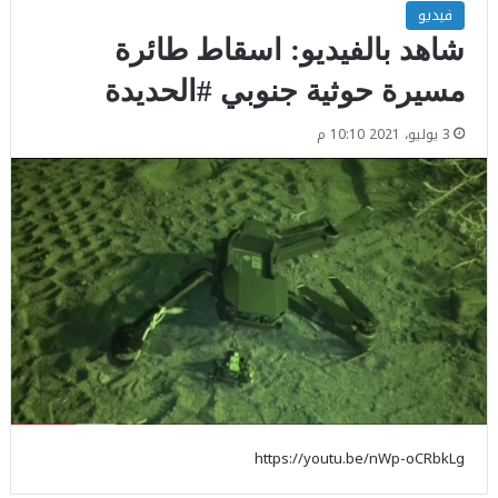
فيديو
شاهد بالفيديو: اسقاط طائرة
مسيرة حوثية جنوبي #الحديدة
3 يوليو، 2021 10:10 م
https://youtu.be/nWp-oCRbkLg