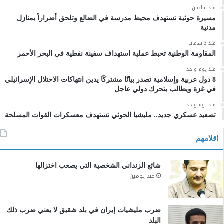
منذ ساعتين
مسيرة حوثية تستهدف محيط مدرسة في الضالع وتلحق أضراراً بمنازل
مدنية
منذ 3 ساعات
المقاومة الوطنية تحبط عملية استهداف سفينة نفطية في البحر الأحمر
منذ يوم واحد
8 دول عربية وإسلامية تصدر بيانًا مشتركًا يدين انتهاكات الاحتلال الإسرائيلي
في غزة ويطالب بتحرك دولي عاجل
منذ يوم واحد
تصعيد عسكري جديد.. مليشيا الحوثي تستهدف معسكرات القوات المسلحة
اقلامهم
شائع الزنداني الشخصية التي يصعب اختزالها
منذ يومين
ضرب مليشيات إيران في بلد شقيق لا يعني ضرب ذلك
البلد