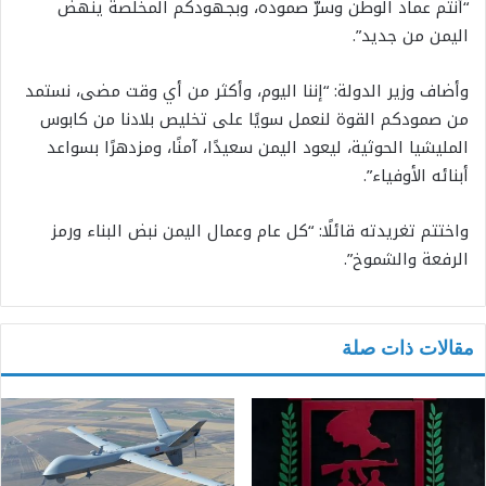
“أنتم عماد الوطن وسرّ صموده، وبجهودكم المخلصة ينهض
اليمن من جديد”.
وأضاف وزير الدولة: “إننا اليوم، وأكثر من أي وقت مضى، نستمد
من صمودكم القوة لنعمل سويًا على تخليص بلادنا من كابوس
المليشيا الحوثية، ليعود اليمن سعيدًا، آمنًا، ومزدهرًا بسواعد
أبنائه الأوفياء”.
واختتم تغريدته قائلًا: “كل عام وعمال اليمن نبض البناء ورمز
الرفعة والشموخ”.
مقالات ذات صلة