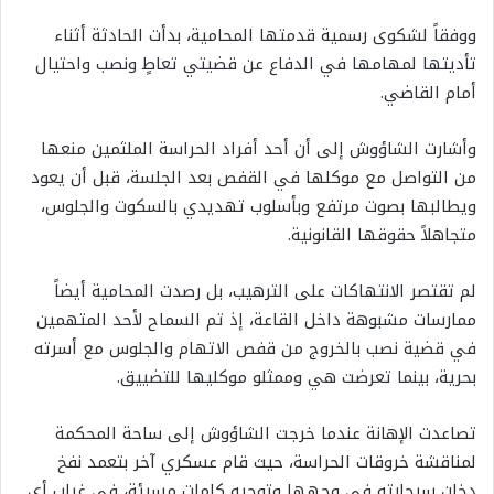
ووفقاً لشكوى رسمية قدمتها المحامية، بدأت الحادثة أثناء
تأديتها لمهامها في الدفاع عن قضيتي تعاطٍ ونصب واحتيال
أمام القاضي.
وأشارت الشاؤوش إلى أن أحد أفراد الحراسة الملثمين منعها
من التواصل مع موكلها في القفص بعد الجلسة، قبل أن يعود
ويطالبها بصوت مرتفع وبأسلوب تهديدي بالسكوت والجلوس،
متجاهلاً حقوقها القانونية.
لم تقتصر الانتهاكات على الترهيب، بل رصدت المحامية أيضاً
ممارسات مشبوهة داخل القاعة، إذ تم السماح لأحد المتهمين
في قضية نصب بالخروج من قفص الاتهام والجلوس مع أسرته
بحرية، بينما تعرضت هي وممثلو موكليها للتضييق.
تصاعدت الإهانة عندما خرجت الشاؤوش إلى ساحة المحكمة
لمناقشة خروقات الحراسة، حيث قام عسكري آخر بتعمد نفخ
دخان سيجارته في وجهها وتوجيه كلمات مسيئة، في غياب أي