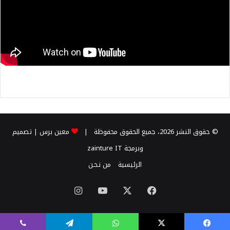
© حقوق النشر 2026، جميع الحقوق محفوظة |
معين برس
| تصميم
وبرمجة
zainture IT
الرئيسية
من نـحـن
X
فيسبوك
يوتيوب
انستقرام