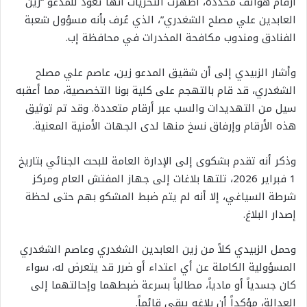
أرقام هواتف محددة، أظهرت التحريات أنها تعود للمدعو “زين
العابدين علي مصلح الشغدري”، الذي عُرف بأنه مسؤول شعبة
الفنادق ومندوب مكافحة المخدرات في محافظة إب.
وأشار الزبيدي إلى أن شقيق المدعو زين، عاصم علي مصلح
الشغدري، قد قام بالتهجم على كلية بونا التخصصية، مما أعقبه
سيل من التهديدات والسب عبر أرقام متعددة. وقد تم توثيق
هذه الأرقام وإرفاق نسخ منها لدى الجهات الأمنية المعنية.
وذكر أنه تقدم بشكوى إلى الإدارة العامة للبحث الجنائي بتاريخ
1 فبراير 2026، تلتها بلاغات إلى جهاز المفتش العام ومركز
شرطة السياغي، إلا أنه لم يتم ضبط المشكو بهم حتى لحظة
إصدار البلاغ.
وحمل الزبيدي كلاً من زين العابدين الشغدري وعاصم الشغدري
المسؤولية الكاملة عن أي اعتداء أو ضرر قد يتعرض له، سواء
كان جسدياً أو مادياً، مطالباً بسرعة ضبطهما وإحالتهما إلى
العدالة، مؤكداً أن بلاغه يبقى قائماً.