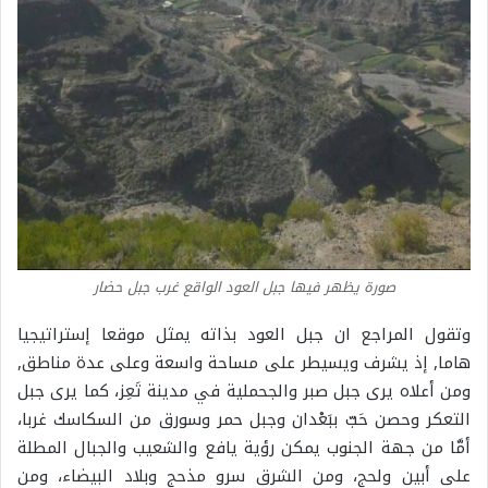
صورة يظهر فيها جبل العود الواقع غرب جبل حضار
وتقول المراجع ان جبل العود بذاته يمثل موقعا إستراتيجيا
هاما, إذ يشرف ويسيطر على مساحة واسعة وعلى عدة مناطق,
ومن أعلاه يرى جبل صبر والجحملية في مدينة تَعِز، كما يرى جبل
التعكر وحصن حَبّ ببَعْدان وجبل حمر وسورق من السكاسك غربا،
أمَّا من جهة الجنوب يمكن رؤية يافع والشعيب والجبال المطلة
على أبين ولحج، ومن الشرق سرو مذحج وبلاد البيضاء، ومن