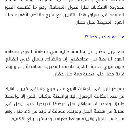
محدودة الامكانات نظرا لطول المسافة, وهو ما تكشفه الصور
المرفقة في سياق هذا التقرير, مع شرح مقتضب لأهمية جبال
العود المحيطة بجبل حضار.
ما اهمية جبل حضار?!
يقع جبل حضار بين سلسلة جبلية في منطقة العود, بمنطقة
العود الرابطة بين محافظتي إب والضالع, شمال غربي الضالع,
جنوب غربي مدينة النادرة عاصمة المديرية بمحافظة إب, وتوحد
قرية حضار على هضبة قمة جبل حضار.
يسيطر ناريا في الجهات الاربع على مربع جغرافي كبير , ناهيك
من عدم امكانية الوصول إليه بواسطة مركبات النقل إلا بواسطة
طريق واحدة لا سواها, يقل عرضها تدريجيا حتى يصل في
مقربة من هضبة الجبل وقريته, مسافة لا تزيد عن 2.5 متر , وهو
ما اكسب الجبل وقريته موقعا جغرافيا وعسكريا بالغ الاهمية.