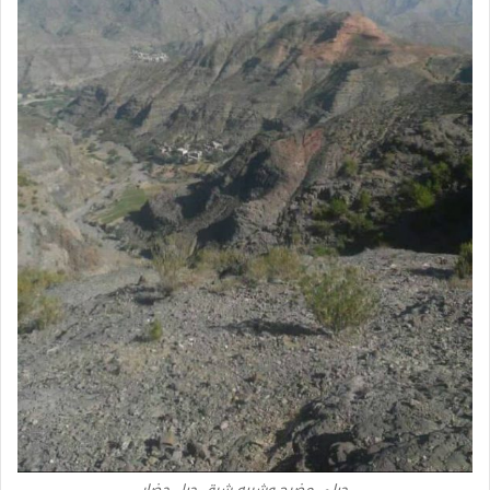
جبلي مضرح وشيبه شرق جبل حضار