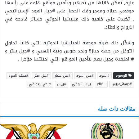
عليه, تمكن خلالها من تطهير وتأمين مواقع هامة على رأسها
موقعي حيازة وموجر وفك الحصار على #جبل_العود الإستراتيجي
, تكبدت على خلفية ذلك ميليشيا الحوثي خسائر فادحة في
الارواح والعتاد.
وشكّل ذلك ضربة موجعة للميليشيا الحوثية التي كانت تحاول
التوغل من جهة حيازة ونجد ضوس وتبة اللهبي و #جبل_ستر و
#المنجدة وجبل بصم لتأمين المواقع التي احتلتها مؤخرا .
الوسوم
#العود
#جبل_العود
#جبل_حضار
#جبل_ستر
#جبهة_العود
#جبهة_مريس
الضالع
بيت الشوكي
مريس
هادي العولقي
مقالات ذات صلة