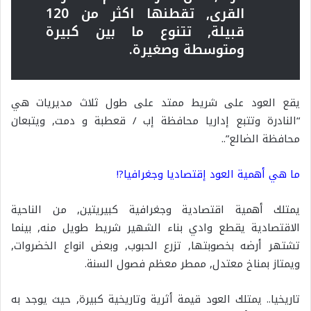
القرى, تقطنها اكثر من 120
قبيلة, تتنوع ما بين كبيرة
ومتوسطة وصغيرة.
يقع العود على شريط ممتد على طول ثلاث مديريات هي
“النادرة وتتبع إداريا محافظة إب / قعطبة و دمت, ويتبعان
محافظة الضالع”..
ما هي أهمية العود إقتصاديا وجغرافيا?!
يمتلك أهمية اقتصادية وجغرافية كبيريتين, من الناحية
الاقتصادية يقطع وادي بناء الشهير شريط طويل منه, بينما
تشتهر أرضه بخصوبتها, تزرع الحبوب, وبعض انواع الخضروات,
ويمتاز بمناخ معتدل, ممطر معظم فصول السنة.
تاريخيا.. يمتلك العود قيمة أثرية وتاريخية كبيرة, حيث يوجد به