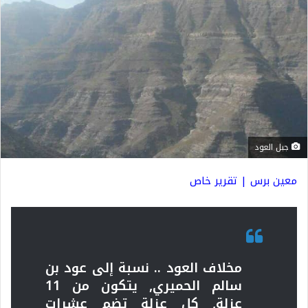
جبل العود
معين برس | تقرير خاص
مخلاف العود .. نسبة إلى عود بن
سالم الحميري, يتكون من 11
عزلة, كل عزلة تضم عشرات