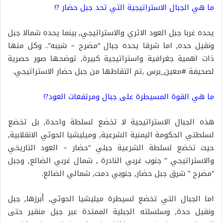
ما هي الجبال الاستراتيجية التي تحد جبل حضار ?!
يحده غربا جبل العود الاثري والاستراتيجي, بينما يحده شمالا جبل
ونقيل حده, اما شرقا يحده جبال “مضرح – شيبه”.. وكل منها
ذات اهمية جغرافية واستراتيجية كبيرة, توضحها صور حصرية
لصحيفة #معين_برس ,تم التقاطها من جبل حضار الاستراتيجي.
ما هي القوة المسيطرة على جبال ومرتفعات العود?!
هذه الجبال الاستراتيجية لا تخضع لسلطة واحدة, بل تخضع
لسلطتي الحكومة اليمنية الشرعية, وميليشيا الحوثي الانقلابية,
حيث تخضع لسلطة الشرعية جبلي “حضار – العود التاريخي
والاستراتيجي ” جنوب غربي النادرة , شمال غربي الضالع, وجبل
“مضرح ” شرق جبل حضار, جنوبي دمت, شمالي الضالع.
اما الجبال التي تخضع لسيطرة ميليشيا الحوثي, أبرزها, جبل
ونقيل حدة, وسلسلته الجبلية الممتدة عبر جبل منقير حتى