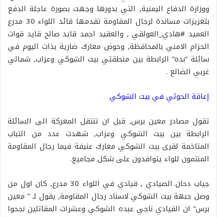
ووزارة الدفاع اليمنية, التي بدورها وجهت بصورة عاجلة الدفع
بتعزيزات مساندة لرجال المقاومة تقدمها قائد اللواء 30 مدرع
العميد #هادي_العولقي , والعقيد احمد قايد صالح قايد قوات
الحزام الامني بالمحافظة, وخوض معارك ضارية بذات اليوم في
سائلة “بده” الرابطة بين منطقتي بيت الشوكي وعزاب, شمالي
غربي الضالع .
إعاقة الحوثي في بيت الشوكي
تقول مصادر معين برس, قبل ان تنتقل المعركة الى السائلة
الرابطة بين بيت الشوكي وعزاب, شهدت عدد من التباب
المتاخمة لقرى بيت الشوكي معارك عنيفة فيما رجال المقاومة
المنتمون للواء يتوافدون على شكل مجاميع.
جياب دحان الصيادي , قيادي في اللواء 30 مدرع, كان اول من
وصل جبهة بيت الشوكي لاسناد رجال المقاومة, يقول لـ ” معين
برس” ان القيادي ناجي عبده الشوكي وعشرات المقاتلين نجحوا