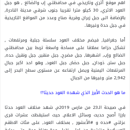
اهم موقع أثري وتاريخي في محافظتي إب والضالع , هو جبل
العود الاثري, 30 كيلو مترا تقريبا جنوب شرقي مدينة النادرة,
بالإضافة الى جبل زبران وقرية صناع وعدد من المواقع التاريخية
في جبل حدة وغيرها..
أما جغرافيا, فيضم مخلاف العود سلسلة جبلية ومرتفعات ,
تشكل حزاما عملاقا على مساحة واسعة تربط بين محافظتي
الضالع وإب, اشهرها, جبل مضرح, جبل منقير, جبل ونقيل حده,
جبل ستر, ذودان, جبل حضار, جبل العود, وهو احد اكبر جبال
المرتفعات اليمنية ويصل ارتفاعه عن مستوى سطح البحر إلى
2,942 متر. وغيرها من الجبال.
ما هو الحدث الأبرز الذي شهده العود حديثا?!
في صبيحة الـ23 من مارس 2019م, شهد مخلاف العود حدثا
بارزا أصبح حديث وسائل الاعلام, حيث استيقظت عشرات قرى
عزلتي #حده و #الأعشور , بمخلاف العود, على مئات الاطقم
العسكرية منتشرة من اعلى نقيل حدة بعزلة حدة, حتى بداية