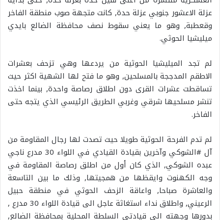
عزلة الاعشور جنوبي عزلة حدة, كانت متجهة صوب منطقة الفاخر
وقعطبة, وهو ما يعني سقوط نصف محافظة الضالع بايدي
ميليشيا الحوثي.
لم تجد الميليشيا الحوثية من يردعها وهي تزحف بعشرات
الاطقم المدججة بالمسلحين, وهو ما فتح لها الشهية اكثر حيث
تساقطت عشرات القرى دون اطلاق رصاصة واحدة, بينما اخذت
تنشر مسلحيها شرقي وغربي الطريق الرئيسي الذي يتجه حتى
الفاخر.
لم تدم الفرحة الحوثية طويلا حيث تصدت لها رجال المقاومة من
آل #الشوكي وآخرين بقيادة القيادي في اللواء 30 مدرع ناجي
عبده الشوكي, الذي كان أول من اطلق رصاصة المقاومة في
وجه الكهنوت وايقظها من همجيتها, وذلك ما بين التاسعة
والعاشرة صباحا, واعاقة الزحف الحوثي في منطقة حبيل
الرعيني, واطلاق نداء استغاثة عاجل الى قيادة اللواء 30 مدرع ,
بدورها وجهته الى قيادتي السلطة المحلية بمحافظة الضالع,