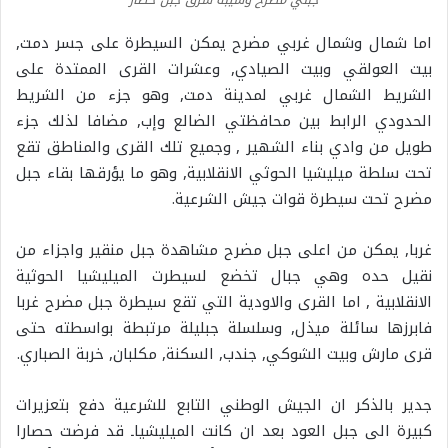
اما شمال وشمال غربي مضرح يمكن السيطرة على جسر دمت,
بيت العولقي وبيت الصيادي, وعشرات القرى الممتدة على
الشريط الشمال غربي لمدينة دمت, وهو جزء من الشريط
الحدودي الرابط بين محافظتي الضالع وإب, مضافا لذلك جزء
طويل من وادي بناء الشهير , وجميع تلك القرى والمناطق تقع
تحت سلطة ميليشيا الحوثي الانقلابية, وهو ما يؤرقها بقاء جبل
مضرح تحت سيطرة قوات جيش الشرعية.
غربا, يمكن من اعلى جبل مضرح مشاهدة جبل منقير واجزاء من
نقيل حده وهي جبال تخضع لسيطرت الميليشيا الحوثية
الانقلابية , اما القرى والاودية التي تقع سيطرة جبل مضرح غربا
فابرزها سائلة ميذل, وسلسلة جبليلة مرتبطة بواسطته حتى
قرى مارش وبيت الشوكي, جندب, السكنة, مكلبان, خربة الصباري.
جدير بالذكر ان الجيش الوطني التابع للشرعية دفع بتعزيرات
كبيرة الى جبل العود بعد ان كانت الميليشياـ قد فرضت حصارا