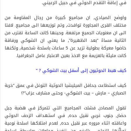
في إعاقة التقدم الحوثي في حبيل الرعيني.
واوضح الصيادي, ان مجاميع كبيرة من رجال المقاومة من
مختلف القرى المجاورة توافدت, وتم توزيعها الى مجاميع. لافتا
الى ان معنويات الجميع مرتفعة. وحينها كانت الساعة تقترب من
الثانية مساءً “بعد الظهيرة”, ما يعني ان الشوكي ورفاقة
خاضوا معركة بطولية تزيد عن 5 ساعات باسلحة شخصية, ولكنها
كانت مليئة بالعزيمة مع الاخذ بعين الاعتبار عامل الجغرافيا.
كيف هبط الحوثيون إلى أسفل بيت الشوكي ? “
كيف استطاعت جحافل الميليشيا الحوثية التوغل في عمق “خربة
الصباري – مارش – بيت الشوكي- وحتى مشارف عزاب”?!
تقول المصادر, فشلت المجاميع التي تتمركز في هضبة جبل
حضار, جنوب غربي نقيل حده, في استهداف الزحف الحوثي
واعاقته اثناء مروره عبر نقيل حده, لعدم امتلاكها اسلحة نوعية
تمكّنها النجاح , بالرغم من تنفيذ محاولات بواسطة اسلحة