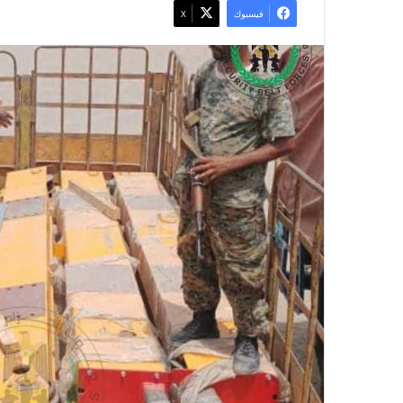
فيسبوك
X