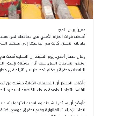
معين برس- لحج:
أحبطت قوات الحزام الأمني في محافظة لحج، عملية
حاويات السفن، كانت في طريقها إلى مليشيا الحوثي
وقال مصدر أمني، يوم السبت، إن العملية نُفذت في
روتيني لشاحنات النقل، حيث أثار الاشتباه بإحدى ال
الرافعات مخفية بإحكام تحت طرابيل ثقيلة في محاو
وأضاف المصدر أن التحقيقات الأولية كشفت عن تحمي
لنقلها باتجاه العاصمة صنعاء الخاضعة لسيطرة الح
وأوضح أن سائق الشاحنة ومرافقيه اعترفوا بتفاصيل 
اتخاذ الإجراءات القانونية وفتح تحقيق موسع لكش