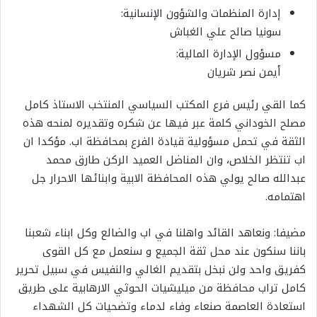
إدارة المنظمات والشؤون الإنسانية:
سونيا صالح علي الغباش
مسؤول الإدارة المالية:
أيمن نصر شريان
كما القي رئيس فرع المكتب السياسي المنتخب الاستاذ كامل
مصلح الخوداني كلمة عبر فيها عن شكره وتقديره لمنحه هذه
الثقة في تحمل مسؤولية قيادة الفرع بمحافظة اب. مؤكدا ان
اب تنتظر الخلاص، وان المناضل العميد الركن طارق محمد
عبدالله صالح يولي هذه المحافظة الابية وابنائها الاحرار جل
اهتمامه.
مضيفا: ونعاهد القائد واهلنا في اب والضالع وكل ابناء شعبنا
باننا سنكون عند محل ثقة الجميع و سنعمل مع كل القوى
كفريق واحد ولن نبخل بتقديم الغالي والنفيس في سبيل تحرير
كامل تراب محافظة من ميليشيات الحوثي الارهابية على طريق
استعادة العاصمة صنعاء وفاء لدماء وتضحيات كل الشهداء