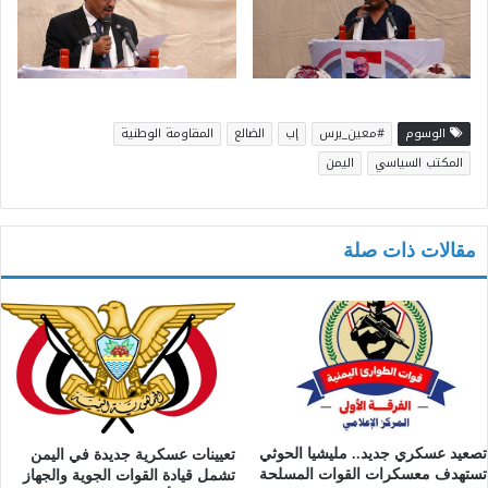
الوسوم
#معين_برس
إب
الضالع
المقاومة الوطنية
المكتب السياسي
اليمن
مقالات ذات صلة
تصعيد عسكري جديد.. مليشيا الحوثي
تعيينات عسكرية جديدة في اليمن
تستهدف معسكرات القوات المسلحة
تشمل قيادة القوات الجوية والجهاز