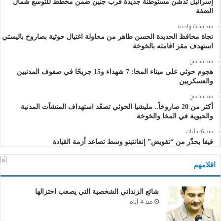
إسرائيل تدشن مستوطنة جديدة قرب جنين ضمن مخطط للتوسع شمال
الضفة
منذ ساعة واحدة
نجاة محافظ الحديدة الحسن طاهر من محاولة اغتيال حوثية بصاروخ باليستي
استهدف مقر اقامته بالخوخة
منذ ساعتين
هجوم حوثي على ميناء المخا: 7 شهداء و15 جريحًا في صفوف المدنيين
والعسكريين
منذ ساعتين
أكثر من 20 صاروخاً.. مليشيا الحوثي تصعّد استهداف المنشآت المدنية
والحيوية في المخا والخوخة
منذ 6 ساعات
فيفا يحذّر من “تقويض” إنفانتينو وسط تصاعد أزمة القيادة
اقلامهم
شائع الزنداني الشخصية التي يصعب اختزالها
منذ 4 أيام