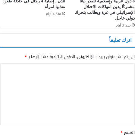
8 دول عربية وإسلامية تصدر بيانًا
لندن.. إصابة 4 رجال في حادثة طعن
مشتركًا يدين انتهاكات الاحتلال
نفذتها امرأة
الإسرائيلي في غزة ويطالب بتحرك
منذ 4 أيام
دولي عاجل
منذ 3 أيام
اترك تعليقاً
لن يتم نشر عنوان بريدك الإلكتروني.
الحقول الإلزامية مشار إليها بـ
*
ا
ل
ت
ع
ل
ي
ق
*
الاسم
*