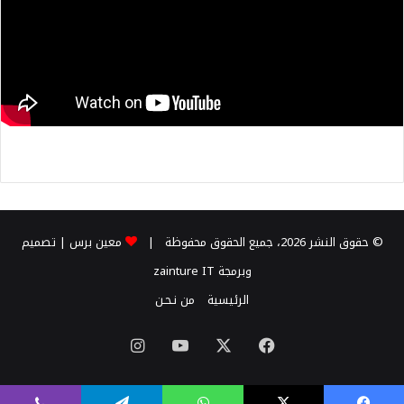
© حقوق النشر 2026، جميع الحقوق محفوظة |
معين برس
| تصميم
وبرمجة
zainture IT
الرئيسية
من نـحـن
X
فيسبوك
يوتيوب
انستقرام