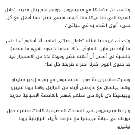
وتابعت عن علاقتها مع فينيسيوس جونيور نجم ريال مدريد: “خلال
الفترة التي كنا فيها معا كرست نفسي كثيرا كما أفعل مع كل
شيء أنوي القيام به في حياتي”.
وتحدثت فيرجينيا قائلة: “طوال حياتي تعلمت ألا أساوم أبدا على
ما أراه غير قابل للتفاوض لذلك عندما لا يعود شيء ما منطقيًا
بالنسبة لي أفضل أن أنهيه بنضج ومودة بدلا من الاستمرار فيه
بلا جدوى اليوم اخترنا احترام طريقة كل منا”.
ونشرت قناة برازيلية صورا لفينيسيوس مع زميله إيدير ميليتاو
وهما يجلسان مع عارضتي أزياء من البرازيل وهما برونا بينييرو
وجيسيكا دي باولا في مطعم شهير بالعاصمة الإسبانية مدريد.
وارتبط فينيسيوس في الساعات الماضية باتهامات متناثرة حول
تورطه في خيانة فيرجينيا مع عارضة الأزياء البرازيلية برونا
بينييرو.