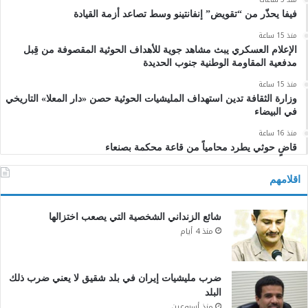
فيفا يحذّر من “تقويض” إنفانتينو وسط تصاعد أزمة القيادة
منذ 15 ساعة
الإعلام العسكري يبث مشاهد جوية للأهداف الحوثية المقصوفة من قِبل
مدفعية المقاومة الوطنية جنوب الحديدة
منذ 15 ساعة
وزارة الثقافة تدين استهداف المليشيات الحوثية حصن «دار المعلا» التاريخي
في البيضاء
منذ 16 ساعة
قاضٍ حوثي يطرد محامياً من قاعة محكمة بصنعاء
اقلامهم
شائع الزنداني الشخصية التي يصعب اختزالها
منذ 4 أيام
ضرب مليشيات إيران في بلد شقيق لا يعني ضرب ذلك
البلد
منذ أسبوعين