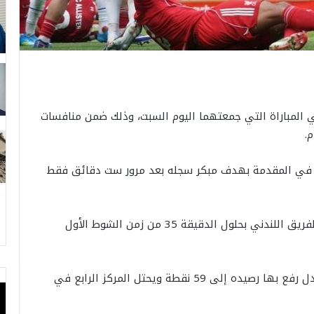
فريق ليفربول أمام ضيفه تشيلسي (1-1) في المباراة التي جمعتهما اليوم السبت، وذلك ضمن منافسات
رض في المقدمة بهدف مبكر سجله بعد مرور ست دقائق فقط
ورد اللاعب الأرجنتيني إنزو فرنانديز بهدف التعادل للفريق اللندني بحلول الدقيقة 35 من زمن الشوط الأول
واكتفى فريق ليفربول بنقطة واحدة بعد هذا التعادل رفع بها رصيده إلى 59 نقطة ويحتل المركز الرابع في