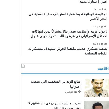
أضراراً بمنازل مدنية
منذ 3 ساعات
المقاومة الوطنية تحبط عملية استهداف سفينة نفطية في
البحر الأحمر
منذ يوم واحد
8 دول عربية وإسلامية تصدر بيانًا مشتركًا يدين انتهاكات
الاحتلال الإسرائيلي في غزة ويطالب بتحرك دولي عاجل
منذ يوم واحد
تصعيد عسكري جديد.. مليشيا الحوثي تستهدف معسكرات
القوات المسلحة
اقلامهم
شائع الزنداني الشخصية التي يصعب
اختزالها
منذ يومين
ضرب مليشيات إيران في بلد شقيق لا
يعني ضرب ذلك البلد