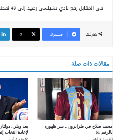
في المقابل رفع نادي تشيلسي رصيد إلى 49 نقطة ويشغل المركز التاسع على سلم الترتيب.
شاركها
فيسبوك
X
مقالات ذات صلة
محمد صلاح في طرابزون.. سر ظهوره
بعد ويلز.. دولتا
بالرقم 61
لإعادة انتخاب إنف
منذ 3 أيام
منذ 4 أيام