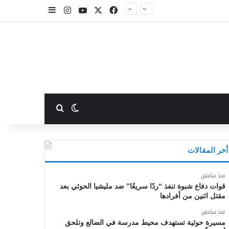
X
فيسبوك
يوتيوب
انستقرام
إضافة عمود جا
بحث عن
الوضع المظلم
أخر المقالات
منذ ساعتين
قوات دفاع شبوة تنفذ “ردًا سريعًا” ضد مليشيا الحوثي بعد
مقتل اثنين من أفرادها
منذ ساعتين
مسيرة حوثية تستهدف محيط مدرسة في الضالع وتلحق