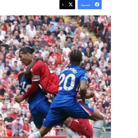
فيسبوك
X