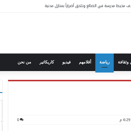
محيط مدرسة في الضالع وتلحق أضراراً بمنازل مدنية
وثقافة
رياضة
أقلامهم
فيديو
كاريكاتير
من نحن
0