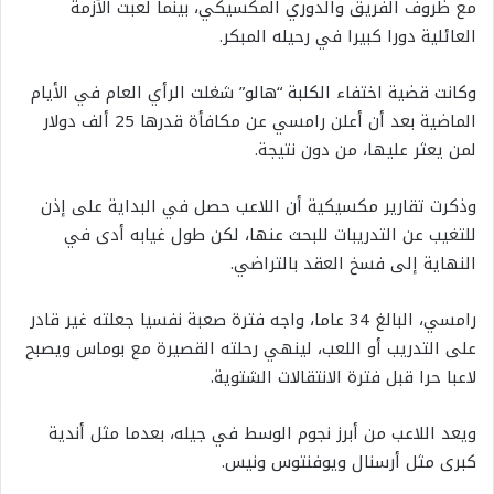
مع ظروف الفريق والدوري المكسيكي، بينما لعبت الأزمة
العائلية دورا كبيرا في رحيله المبكر.
وكانت قضية اختفاء الكلبة “هالو” شغلت الرأي العام في الأيام
الماضية بعد أن أعلن رامسي عن مكافأة قدرها 25 ألف دولار
لمن يعثر عليها، من دون نتيجة.
وذكرت تقارير مكسيكية أن اللاعب حصل في البداية على إذن
للتغيب عن التدريبات للبحث عنها، لكن طول غيابه أدى في
النهاية إلى فسخ العقد بالتراضي.
رامسي، البالغ 34 عاما، واجه فترة صعبة نفسيا جعلته غير قادر
على التدريب أو اللعب، لينهي رحلته القصيرة مع بوماس ويصبح
لاعبا حرا قبل فترة الانتقالات الشتوية.
ويعد اللاعب من أبرز نجوم الوسط في جيله، بعدما مثل أندية
كبرى مثل أرسنال ويوفنتوس ونيس.