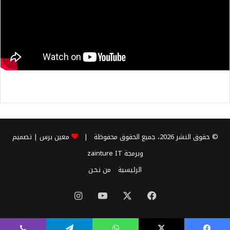
© حقوق النشر 2026، جميع الحقوق محفوظة |
معين برس
| تصميم
وبرمجة
zainture IT
الرئيسية
من نـحـن
X
فيسبوك
يوتيوب
انستقرام