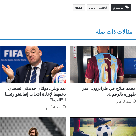
الوسوم
#معين_برس
رياضة
مقالات ذات صلة
محمد صلاح في طرابزون.. سر
بعد ويلز.. دولتان جديدتان تسحبان
ظهوره بالرقم 61
دعمهما لإعادة انتخاب إنفانتينو رئيسا
لـ”الفيفا”
منذ 3 أيام
منذ 4 أيام