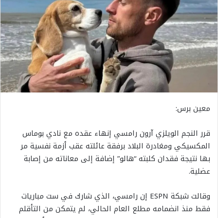
معين برس:
قرر النجم الويلزي آرون رامسي إنهاء عقده مع نادي بوماس
المكسيكي ومغادرة البلاد برفقة عائلته عقب أزمة نفسية مر
بها نتيجة فقدان كلبته “هالو” إضافة إلى معاناته من إصابة
عضلية.
وقالت شبكة ESPN إن رامسي، الذي شارك في ست مباريات
فقط منذ انضمامه مطلع العام الحالي، لم يتمكن من التأقلم