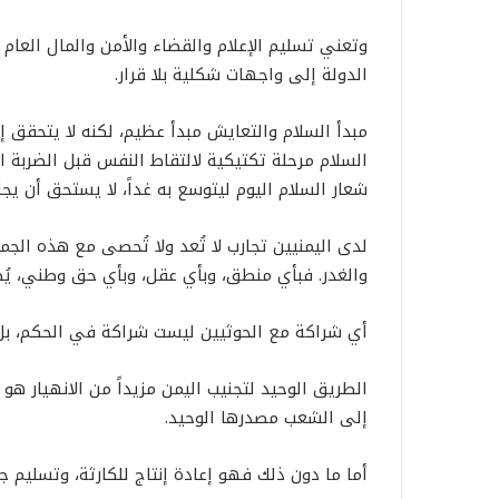
وتعني تسليم الإعلام والقضاء والأمن والمال العام
الدولة إلى واجهات شكلية بلا قرار.
مبدأ السلام والتعايش مبدأ عظيم، لكنه لا يتحقق إ
السلام مرحلة تكتيكية لالتقاط النفس قبل الضربة القا
شعار السلام اليوم ليتوسع به غداً، لا يستحق أن ي
لدى اليمنيين تجارب لا تُعد ولا تُحصى مع هذه الجم
والغدر. فبأي منطق، وبأي عقل، وبأي حق وطني، يُط
أي شراكة مع الحوثيين ليست شراكة في الحكم، بل
الطريق الوحيد لتجنيب اليمن مزيداً من الانهيار ه
إلى الشعب مصدرها الوحيد.
أما ما دون ذلك فهو إعادة إنتاج للكارثة، وتسليم جد