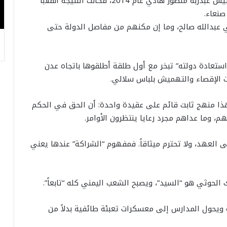
دخل الحوثيون في “اتفاق السلم والشراكة” مع الرئيس عبدربه منصور هادي عام 2014، فكانت النتيجة انقلاباً
صنعاء.
 عبدالله صالح، وما إن مكنهم من مفاصل الدولة حتى
تعادة دولته” تبخر مع أول طلقة أطلقوها باتجاه عدن
ت الإقصاء والتهميش بلباس سلالي.
 منهج ثابت قائم على عقيدة واحدة: أن الحق في الحكم
وما عداهم مجرد رعايا ينتظرون الأوامر.
ى العهد، ولا تحترم ميثاقاً. فمفهوم “الشراكة” عندها يعني
 الحوثي هو “السيد”، ويصبح الشعب اليمني كله “تابعاً”.
ويحول المدارس إلى معسكرات تعبئة طائفية بدلاً من