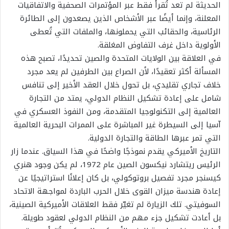
الحديثة لم تعد تُقرأ فقط عبر المؤتمرات الصحفية والاتفاقيات
المعلنة، وإنما أيضًا عبر الأشخاص الذين يصعدون إلى الطائرة
الرئاسية، والحقائب التي يحملونها، والملفات التي تُعطى
الأولوية داخل غرف التفاوض المغلقة.
في العلاقة بين الولايات المتحدة والصين تحديدًا، تصبح هذه
المسألة أكثر تعقيدًا، لأن الصراع بين الطرفين لم يعد مجرد
خلاف تجاري تقليدي، بل تحول خلال العقد الأخير إلى تنافس
شامل على إعادة تشكيل النظام الدولي، يمتد من التجارة
العالمية إلى التكنولوجيا المتقدمة، ومن النفوذ العسكري في
آسيا إلى السيطرة غير المباشرة على الممرات البحرية العالمية
التي تمر عبرها الطاقة والتجارة الدولية.
التاريخ الأميركي يقدم نموذجًا واضحًا في هذا السياق. عندما زار
الرئيس ريتشارد نيكسون الصين عام 1972، لم يكن وجود هنري
كيسنجر مجرد تفصيل بروتوكولي، بل كان إعلانًا استراتيجيًا عن
إعادة هندسة ميزان القوى خلال الحرب الباردة لمواجهة الاتحاد
السوفيتي. تلك الزيارة لم تغيّر فقط العلاقات الأميركية الصينية،
بل أعادت تشكيل جزء مهم من النظام الدولي لعقود طويلة.