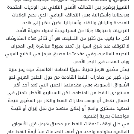
التمييز بوضوح بين التحالف الأمني الثلاثي بين الولايات المتحدة
وبريطانيا وأستراليا، وبين التحالف الرباعي الذي يضم الولايات
المتحدة واليابان والهند وأستراليا. بكين تنظر إلى هذه
الترتيبات باعتبارها جزءًا من استراتيجية احتواء طويلة الأمد.
لكن ما يغيب عن كثير من التحليلات هو أن نتائج هذه المفاوضات
لا تتوقف عند شرق آسيا، بل تمتد بصورة مباشرة إلى الممرات
البحرية العالمية، وفي مقدمتها مضيق هرمز في الخليج العربي
وباب المندب في البحر الأحمر.
يمثل مضيق هرمز شريانًا حيويًا للطاقة العالمية، حيث يمر عبره
جزء كبير من صادرات النفط القادمة من دول الخليج العربي نحو
الأسواق الآسيوية، وفي مقدمتها الصين التي تعد أحد أكبر
مستوردي النفط من المنطقة. لكن السيناريو الأخطر يتمثل في
احتمال تعطل أو توقف صادرات النفط والغاز عبر المضيق نتيجة
تصعيد عسكري واسع أو إغلاق متعمد من قبل إيران أو نتيجة
مواجهات بحرية إقليمية.
في حال توقف تدفقات النفط عبر مضيق هرمز، فإن الأسواق
العالمية ستواجه واحدة من أعنف الصدمات منذ أزمة النفط عام