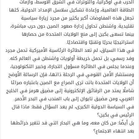
الحرب في أوكرانيا، والتوترات في الشرق الأوسط، وأزمات
الطاقة العالمية، وإعادة تشكيل سلاسل الإمداد الدولية، كلها
تجعل هذه المفاوضات أكبر بكثير من مجرد زيارة سياسية
تقليدية. واشنطن تحاول إدارة صعود الصين دون حرب مباشرة،
بينما تسعى بكين إلى منع الولايات المتحدة من حصارها
استراتيجيًا بحريًا وتقنيًا واقتصاديًا.
في هذا السياق، لم تعد الطائرة الرئاسية الأميركية تحمل مجرد
وفد رسمي، بل تحمل خريطة أولويات واشنطن في العالم كله.
وعندما يجلس في الطائرة مسؤول التجارة، وخبير التكنولوجيا،
ومستشار الأمن القومي في الرحلة ذاتها، فإن الرسالة الأوضح
أن الولايات المتحدة باتت ترى الصراع مع الصين باعتباره صراعًا
شاملًا يمتد من الرقائق الإلكترونية إلى مضيق هرمز في الخليج
العربي، ومن مضيق تايوان إلى باب المندب في البحر الأحمر.
في السياسة الدولية الكبرى، لم يعد السؤال فقط: ماذا قال
الرئيس في بكين؟
بل أيضًا: من كان معه، وما هي البحار التي قد تتغير خرائطها
بعد انتهاء الاجتماع؟