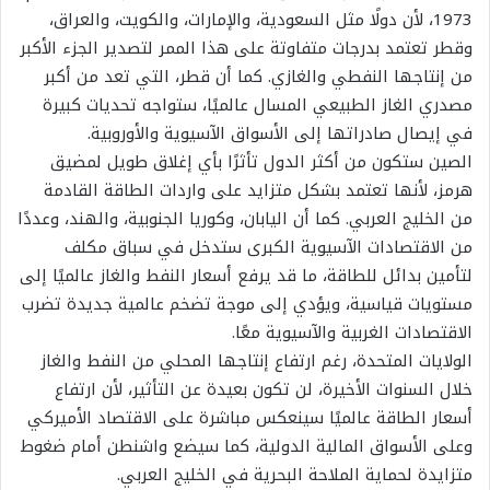
1973، لأن دولًا مثل السعودية، والإمارات، والكويت، والعراق،
وقطر تعتمد بدرجات متفاوتة على هذا الممر لتصدير الجزء الأكبر
من إنتاجها النفطي والغازي. كما أن قطر، التي تعد من أكبر
مصدري الغاز الطبيعي المسال عالميًا، ستواجه تحديات كبيرة
في إيصال صادراتها إلى الأسواق الآسيوية والأوروبية.
الصين ستكون من أكثر الدول تأثرًا بأي إغلاق طويل لمضيق
هرمز، لأنها تعتمد بشكل متزايد على واردات الطاقة القادمة
من الخليج العربي. كما أن اليابان، وكوريا الجنوبية، والهند، وعددًا
من الاقتصادات الآسيوية الكبرى ستدخل في سباق مكلف
لتأمين بدائل للطاقة، ما قد يرفع أسعار النفط والغاز عالميًا إلى
مستويات قياسية، ويؤدي إلى موجة تضخم عالمية جديدة تضرب
الاقتصادات الغربية والآسيوية معًا.
الولايات المتحدة، رغم ارتفاع إنتاجها المحلي من النفط والغاز
خلال السنوات الأخيرة، لن تكون بعيدة عن التأثير، لأن ارتفاع
أسعار الطاقة عالميًا سينعكس مباشرة على الاقتصاد الأميركي
وعلى الأسواق المالية الدولية، كما سيضع واشنطن أمام ضغوط
متزايدة لحماية الملاحة البحرية في الخليج العربي.