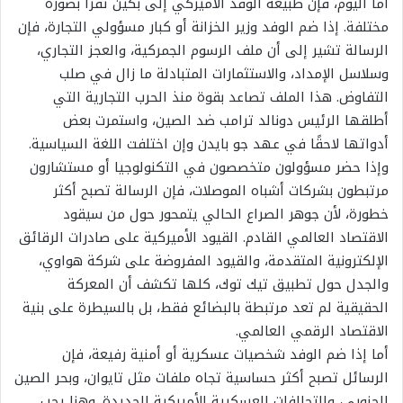
أما اليوم، فإن طبيعة الوفد الأميركي إلى بكين تُقرأ بصورة
مختلفة. إذا ضم الوفد وزير الخزانة أو كبار مسؤولي التجارة، فإن
الرسالة تشير إلى أن ملف الرسوم الجمركية، والعجز التجاري،
وسلاسل الإمداد، والاستثمارات المتبادلة ما زال في صلب
التفاوض. هذا الملف تصاعد بقوة منذ الحرب التجارية التي
أطلقها الرئيس دونالد ترامب ضد الصين، واستمرت بعض
أدواتها لاحقًا في عهد جو بايدن وإن اختلفت اللغة السياسية.
وإذا حضر مسؤولون متخصصون في التكنولوجيا أو مستشارون
مرتبطون بشركات أشباه الموصلات، فإن الرسالة تصبح أكثر
خطورة، لأن جوهر الصراع الحالي يتمحور حول من سيقود
الاقتصاد العالمي القادم. القيود الأميركية على صادرات الرقائق
الإلكترونية المتقدمة، والقيود المفروضة على شركة هواوي،
والجدل حول تطبيق تيك توك، كلها تكشف أن المعركة
الحقيقية لم تعد مرتبطة بالبضائع فقط، بل بالسيطرة على بنية
الاقتصاد الرقمي العالمي.
أما إذا ضم الوفد شخصيات عسكرية أو أمنية رفيعة، فإن
الرسائل تصبح أكثر حساسية تجاه ملفات مثل تايوان، وبحر الصين
الجنوبي، والتحالفات العسكرية الأميركية الجديدة. وهنا يجب