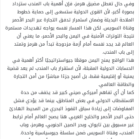
وفي حال تعطل مضيق هرمز، فإن أهمية باب المندب ستزداد
بصورة أكبر، لأن القوى الدولية ستسعى إلى حماية خطوط
الملاحة البديلة وضمان استمرار تدفق التجارة عبر البحر الأحمر
وقناة السويس. لكن هذا المسار نفسه يواجه تهديدات مستمرة
نتيجة التوترات الأمنية في اليمن والبحر الأحمر، ما يعني أن
العالم قد يجد نفسه أمام أزمة مزدوجة تبدأ من هرمز وتمتد
إلى باب المندب.
هذا الواقع يمنح اليمن موقعًا جيواستراتيجيًا أكثر أهمية في
الحسابات الدولية المقبلة، لأن استقرار باب المندب لم يعد قضية
يمنية أو إقليمية فقط، بل أصبح جزءًا مباشرًا من أمن التجارة
والطاقة العالمي.
كما أن أي تفاهم أميركي صيني كبير قد يخفف من حدة
الاستقطاب الدولي في بعض المناطق، بينما قد يؤدي فشل
المفاوضات إلى زيادة سباق النفوذ البحري من المحيط الهادئ
حتى البحر الأحمر والخليج العربي. هنا يصبح العالم أمام ترابط
غير مسبوق بين تايوان، وبحر الصين الجنوبي، وهرمز، وباب
المندب، وقناة السويس ضمن سلسلة جيوسياسية واحدة.