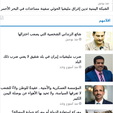
منذ يومين
الشبكة اليمنية تدين إغراق مليشيا الحوثي سفينة مساعدات في البحر الأحمر
اقلامهم
شائع الزنداني الشخصية التي يصعب اختزالها
منذ يومين
ضرب مليشيات إيران في بلد شقيق لا يعني ضرب ذلك
البلد
منذ أسبوع واحد
المؤسسة العسكرية والأمنية.. عقيدةٌ للوطن ولاءٌ للشعب
لا تفرقها السياسة، ولا تحيد بها الأهواء عن بوصلة اليمن
الكبير
منذ أسبوع واحد
معركة استعادة الدولة أم معركة حماية المصالح؟