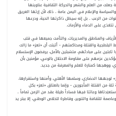
 جعلت من العلم والشعر والحركة الثقافية عناوينها
السياسة والإعلام في اليمن عامة .. ذلك لأن إرثها العريق
 من الرعب .. بل إنه سيظل ذاكرتها الحية، ودرعها
تتغذى على الدماء والأزمات.
أرياف والمناطق والمديريات، والتأمت جميعها في قلب
البلطجية والقتلة ومحاكمتهم – أثبتت أن «تعز» ما زالت
لوا ثابتين على مبادئهم، متشبثين بالأمل، يرفضون الإستسلام
ؤكدين عزمهم على مقاومة الاحتلال بالوعي، مؤمنين بأن
، ووهجها كمنارة للعلم والمعرفة من جديد.
ز» لوجهها الحضاري، وسلمها الأهلي، وأمنها واستقرارها،
ة من القتلة المأجورين – وإنما بانعتاق «تعز» بكل
عبَدتاها وعاثتا فيها فساداً طيلة عقد من الزمن تماماً ..
اصمة للثقافة والتنوير، وقاطرة للخلاص الوطني، إلا ببتر يد