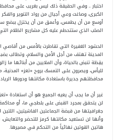
اختبار .. وفي الحقيقة ذلك ليس بغريب على محافظة
الكبرى، وصاغت وعي أجيال من رواد التنوير والفكر و
أوسع من أن يطمس، وأعمق من أن يختزل ببضع سنوات
الصلب الذي ستتحطم عليه كل مشاريع الظلام التي 
الحشود الغفيرة التي تقاطرت بالأمس من أقاصي ال
المدينة تهتف من أجل الأمن والسلام، وتطالب بضبط 
يقِظة تنبض بالحياة، وأن الملايين من أبنائها ما زا
لليأس، ويصرون على التمسك بروح «تعز» المدنية، م
محافظتهم جديرة باستعادة مكانتها ودورها الريادي
غير أن ما يجب أن يعيه الجميع هو أن استعادة «تع
لن يتحقق بمجرد القبض على بلطجي ما، أو محاكمة ثل
جغرافيتها من قبضة الجماعتين الفاشيتين، اللتين است
وأنها لن تستعيد مكانتها كرمز للتحضر والتعايش، وع
هاتين القوتين نهائياً من التحكم في مصيرها.