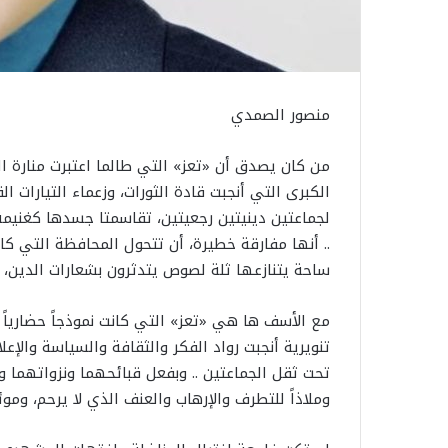
منصور الصمدي
من كان يصدق أن «تعز» التي طالما اعتبرت منارة الع
الكبرى التي أنجبت قادة الثورات، وزعماء التيارات ال
لجماعتين دينيتين رجعيتين، تقاسمتا جسدها كغنيمة، 
.. أنها مفارقة خطيرة، أن تتحول المحافظة التي كان
ساحة يتنازعها ثلة لصوص يتدثرون بشعارات الدين، 
مع الأسف ها هي «تعز» التي كانت نموذجاً حضارياً 
تنويرية أنجبت رواد الفكر والثقافة والسياسة والإع
تحت ثقل الجماعتين .. وبفعل قبائحهما ونزواتهما 
وملاذاً للتطرف والإرهاب والعنف الذي لا يرحم، وموئلا