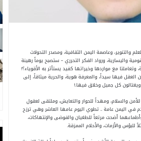
لم والتنوير، وعاصمة اليمن الثقافية، ومصدر التحولات
قومية واليسارية، ورواد الفكر التحرري – ستصبح يوماً رهينة
وتعاملتا مع مواردها وخيراتها كفيد يستأثر به الأقوياء؟!
 العقل فيها سيداً، والمعرفة هوية، والحرية ميثاقاً، إلى
ويغتالون كل جميل وخلاق فيها.!
للأمن والسلام، ومهداً للحوار والتعايش، وملتقى لعقول
لام في اليمن عامة .. تطوي اليوم عامها العاشر وهي ترزح
وأطماعهما أضحت مرتعاً للطغيان والفوضى والإنتهاكات،
ً للبؤس والأزمات، والأحلام الممزقة.