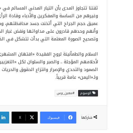
ثقتنا تتجاوز المدى بأن التيار المدني المسالم في
وغيرهم من الساسة والمفكرين والأدباء وقادة الر
عميق حجم الجراح التي أثخنت جسد محافظتهم، وطبي
وأنهم وحدهم قادرون على مداواتها ونفض غبار الكه
وتصحيح الصورة المعتمة التي بدأت تتشكل في الذه
السلام والطمأنينة لروح الفقيدة «افتهان المشهر
لأحلامهم المؤجلة .. والصبر والسلوان لكل «التعزيين
الصمود والتحدي والإصرار وانتزاع الحقوق والحريات .. 
ولـ«اليمن» عامة قريباً.
الوسوم
#معين_برس
شاركها
فيسبوك
X