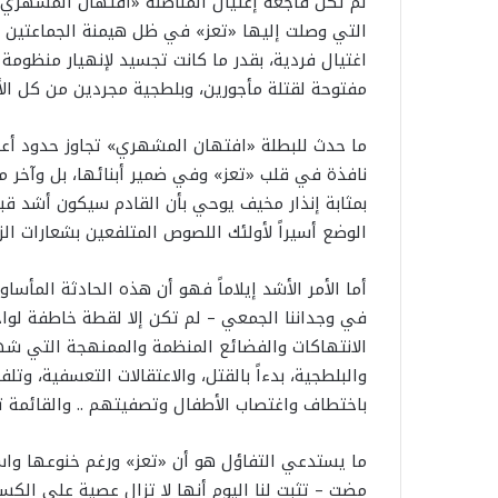
لم تكن فاجعة إغتيال المناضلة «افتهان المشهري» 
التي وصلت إليها «تعز» في ظل هيمنة الجماعتين .. 
اغتيال فردية، بقدر ما كانت تجسيد لإنهيار منظومة ق
مفتوحة لقتلة مأجورين، وبلطجية مجردين من كل الأخل
ما حدث للبطلة «افتهان المشهري» تجاوز حدود أعرا
نافذة في قلب «تعز» وفي ضمير أبنائها، بل وآخر 
بمثابة إنذار مخيف يوحي بأن القادم سيكون أشد قبحاً
الوضع أسيراً لأولئك اللصوص المتلفعين بشعارات الز
أما الأمر الأشد إيلاماً فهو أن هذه الحادثة المأسا
في وجداننا الجمعي – لم تكن إلا لقطة خاطفة لوا
الانتهاكات والفضائع المنظمة والممنهجة التي شه
والبلطجية، بدءاً بالقتل، والاعتقالات التعسفية، وت
باختطاف واغتصاب الأطفال وتصفيتهم .. والقائمة 
ما يستدعي التفاؤل هو أن «تعز» ورغم خنوعها وا
مضت – تثبت لنا اليوم أنها لا تزال عصية على الك