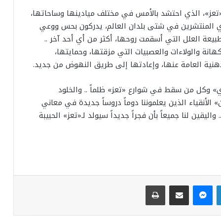
 «تعز»، الذي احتشد بالأمس في مختلف ميادينها وساحاتها،
أي المنتشرين في شتى بلدان العالم، يدركون بحس ووعي
عة العلل التي أسقمت روحها، أكثر من أي أحد آخر ..
انة والولاءات والعصبيات التي مزقتها، وحمايتها،
نية العامة عنها، وإعادتها إلى طريق النهوض من جديد.
ي» وكل من سقط في شوارع «تعز» ظلماً .. والخلود
» الأنقياء الذين يعلموننا دوماً دروساً جديدة في معاني
واليقين لنا جميعاً بأن فجراً جديداً سيولد لـ«تعز» الحبيبة
لينكدإن
ماسنجر
مشاركة عبر البريد
طباعة