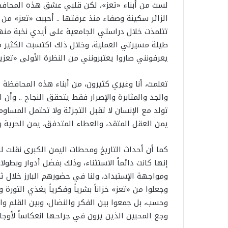
لست من أبناء «تعز»، لكن قلبي عشق هذه المحافظة 
الزائر سكينة وصفاء منذ عرفتها .. أحببت «تعز» من خ
تتلمذت خلال دراستي الجامعية على أيدي نخبة منه
طيلة مسيرتي العملية، وخلال ذلك اكتسبت الكثير
يعرفونني صاروا يعتبرونني من النظرة الأولى «تعزياً
تعلمت، أنا وغيري كثيرون، من أبناء هذه المحافظة 
والجد والمثابرة والإصرار فقط يتحقق النجاح .. وأن 
تولد مع الإنسان لا تقبل التجزئة ولا تحتمل المساوم
يمن العقل المتقد، والعطاء المتدفق، يمن الحرية و
كما أن أحداث التاريخ ومحطات اليمن الكبرى نقلت لن
إنها كانت دائماً الاستثناء، وذلك بفضل أدوار وبطول
وجعلوا من «تعز» خزاناً بشرياً وفكرياً يغذي الثور
وحسب، بل جمعوا بين الفكر والنضال، وبين القلم وال
وجع المحبين الذين يرون في جراحها انعكاساً لأوجا