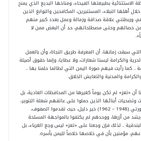
الاستثنائية بطبيعتها الفيحاء، ومناخها البديع الذي يمنح
لال أهلها النبلاء، المستنيرين، المكافحين والنوابغ الذين
م، وربطتني علاقة صداقة وزمالة وعمل بعدد كبير منهم
 من خصالهم وحتى مصطلحاتهم، حد أن البعض ممن لا
».
التي سبقت زمانها، أن المعرفة طريق النجاة، وأن بالعمل
الحرية والكرامة ليستا شعارات، ولا عطايا، وإنما حقوق أصيلة
ة .. كما رأيت فيهم صورة اليمن التي لطالما حلمنا بها ..
الكرامة والمدنية والتعايش الخلاق.
ا أن «تعز» لم تكن يوماً كغيرها من المحافظات العادية، بل
ات وتضحيات أبنائها الذين حملوا على عاتقهم شعلة التنوير،
ومواجهة الإستبداد، ولنا في حضورهم البارز خلال ثورتي (1948 – 1962) خير دليل، حيث تقدموا الصفوف،
ة ويشد من أزرها، ووحدهم لم يكتفوا بالمواجهة المسلحة
بندقية .. لذلك فإن وجعنا على «تعز» ليس وجع الغرباء، بل
عهم، مؤمنين بأن في خلاصها خلاصاً لليمن بأسره.