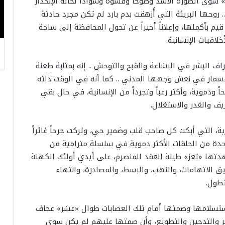
سوى الصورة الأشد وضوحاً وقسوة وسواداً لحالة الإنحدار
روحها البريئة التي أُزهقت بدم بارد لم تكن مجرد حادثة
يم بأكملها، وإعلاناً أخيراً عن تحول المحافظة إلى ساحة
اقيات الإنسانية.
ف البشر في البشاعة والقبح والتوحش .. إنه بمثابة طعنة
مسمار في نعش وجهها المدني .. كما أنه في الوقت ذاته
 ودموية، وأكثر رعباً وتجرداً من الإنسانية، في حال بقي
يف والغدر والاستغلال.
وية، التي أبكت كل صاحب قلب وضمير حي، وتركت جرحاً غائراً
حدة من الحلقات الأكثر دموية في سلسلة مترامية من
دتها «تعز» طيلة العقد المنصرم، على أيدي أولئك الكهنة
لفيق الاتهامات، والنهب، والبسط، والمصادرة، وانتهاء
تطول.
ستسلامها وصمتها أمام تلك العصابات طوال «عشر» عجاف
سر والتدجين والتطويع، وأن صمتها عليهم لم يكن سوى