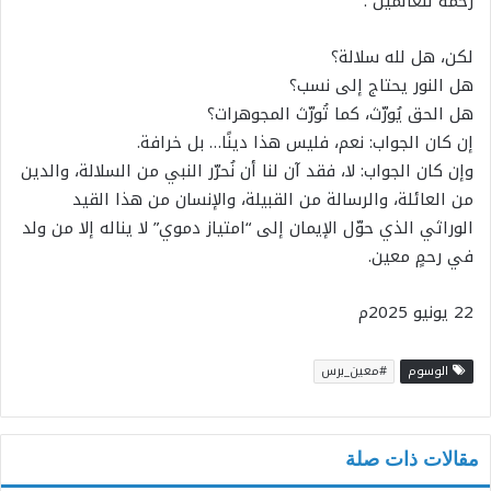
رحمةً للعالمين”.
لكن، هل لله سلالة؟
هل النور يحتاج إلى نسب؟
هل الحق يُورّث، كما تُورّث المجوهرات؟
إن كان الجواب: نعم، فليس هذا دينًا… بل خرافة.
وإن كان الجواب: لا، فقد آن لنا أن نُحرّر النبي من السلالة، والدين
من العائلة، والرسالة من القبيلة، والإنسان من هذا القيد
الوراثي الذي حوّل الإيمان إلى “امتياز دموي” لا يناله إلا من ولد
في رحمٍ معين.
22 يونيو 2025م
الوسوم
#معين_برس
مقالات ذات صلة