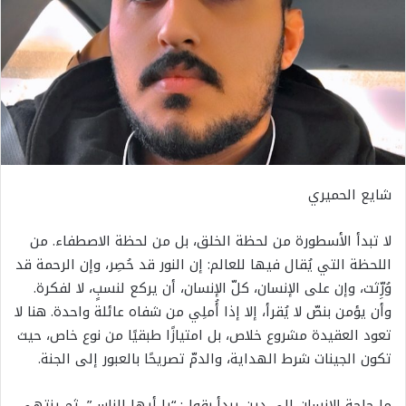
شايع الحميري
لا تبدأ الأسطورة من لحظة الخلق، بل من لحظة الاصطفاء. من
اللحظة التي يُقال فيها للعالم: إن النور قد حُصِر، وإن الرحمة قد
وُرِّثت، وإن على الإنسان، كلّ الإنسان، أن يركع لنسبٍ، لا لفكرة.
وأن يؤمن بنصّ لا يُقرأ، إلا إذا أُملِي من شفاه عائلة واحدة. هنا لا
تعود العقيدة مشروع خلاص، بل امتيازًا طبقيًا من نوع خاص، حيث
تكون الجينات شرط الهداية، والدمّ تصريحًا بالعبور إلى الجنة.
ما حاجة الإنسان إلى دينٍ يبدأ بقول: “يا أيها الناس”، ثم ينتهي