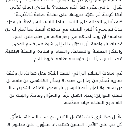
بقول: “يا بني عمّي، هذا لكم وحدكم”؟ ما جدوى رسالةٍ تدّعي
أنها كونية، ثم تُشيّد صروحها على سلالة مغلقة كالأضرحة؟
كيف تُبنى العدالة على النسب، بينما النسب ليس فعلاً، بل مجرّد
حدث بيولوجي؟ أليس النسب، في جوهره، أبسط مما يُمنح له من
قداسة؟ أن يولد أحدهم في رحم فلانة، من صلب فلان، ليس
فضيلة، بل واقعة. أن يتحوّل ذلك إلى شرط في فهم الوحي،
واحتكار الحقيقة، والشفاعة، والمقام، والقيادة، والمحبّة الإلهية،
فهذا ليس دينًا… بل مؤسسة مغلّفة بخيوط الدم.
في سردية الإسلام الوراثي، ليست النبوّة فعل هداية، بل وثيقة
عقارية تُسلّم من جدّ إلى حفيد. لا يُسأل الهاشمي عن علمه، بل
عن نسبه. ولا يُوزَن رأيه بالبرهان، بل بعمق انتمائه الشجري. هنا
تنقلب الموازين: يصبح العقل ترفًا، والسؤال وقاحة، والبحث عن
الله خارج السلالة خيانة مقدّسة.
ولأجل هذا، نرى كيف يُغتَسل التاريخ من دماء السلالة، ويُعلَّق
كل ذنب على “الآخر”. الحسين شهيد، لا مسؤول. عليّ مظلوم، لا