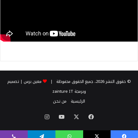
© حقوق النشر 2026، جميع الحقوق محفوظة |
معين برس
| تصميم
وبرمجة
zainture IT
الرئيسية
من نـحـن
X
فيسبوك
يوتيوب
انستقرام