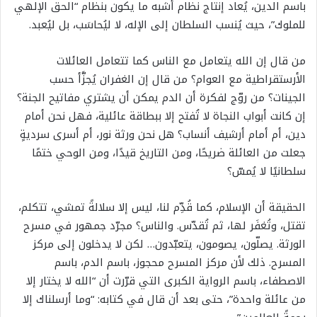
باسم الدين، يُعاد إنتاج نظام أشبه ما يكون بنظام “الحق الإلهي
للملوك”، حيث يُنسب السلطان إلى الإله، لا ليُحاسَب، بل ليُعبد.
من قال إن الله يتعامل مع الناس كما تتعامل العائلات
الأرستقراطية مع العوام؟ من قال إن الغفران يُجزَّأ حسب
الجينات؟ من روّج لفكرة أن الدم يمكن أن يشتري مفاتيح الجنة؟
إن كانت أبواب النجاة لا تُفتح إلا ببطاقة عائلية، فهل نحن أمام
دين، أم أمام أرشيف أنساب؟ هل نحن ورثة نور، أم أسرى سرديةٍ
جعلت من العائلة ضريحًا، ومن التاريخ قيدًا، ومن الوحي ختمًا
سلطانيًا لا يُمسّ؟
الحقيقة أن الإسلام، كما قُدِّم لنا، ليس إلا سلالةً تمشي، تتكلم،
تقتل، وتُغفَر لها، ثم تُقدّس. والناس؟ مجرّد جمهور في مسرح
الورثة. يصلّون، يصومون، يتعبّدون… لكن لا يدخلون إلى مركز
المسرح. ذلك لأن مركز المسرح محجوز، باسم الدم، باسم
الاصطفاء، باسم الرواية الكبرى التي قرّرت أن “الله لا يختار إلا
من عائلة واحدة”، حتى بعد أن قال في كتابه: “وما أرسلناك إلا