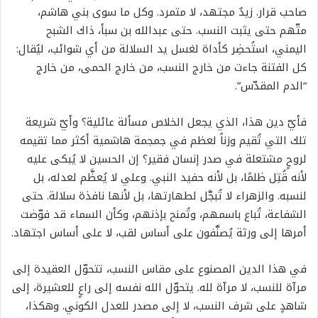
صاحب قرار. زيدٌ مجتهد، لا متمرد. وكل ما سوى بني هاشم،
متّهم حتى يثبت النسب. حتى عبدالله بن سبأ، ذاك الشبح
اليمني، استُحضِر كأداة لغسل يد السلالة من أي شوائب، ليُقال:
كل الفتنة جاءت من خارج النسب، من خارج الحمى، من خارج
“الدم المقدّس”.
فأيّ دين هذا، الذي يجعل الخلاص مسألة عائلية؟ وأيّ شريعة
تلك التي تُقيم وزناً لعظم في جمجمة هاشمية أكثر مما تقيمه
لروحٍ مشتعلة في صدر إنسان فقير؟ إن الحسين لا يُبكى عليه
لأنه قُتِل ظلمًا، بل لأنه حفيد النبي. وعلي لا يُعظَّم لعدله، بل
لنسبه. والزهراء لا تُبجَّل لطهارتها، بل لأنها نافذة سلالة. حتى
الشفاعة، تُباع باسمهم، وتُمنح بإذنهم، وكأن السماء قد فوّضت
أمرها إلى ورثة يُصنَّفون على أساس لقب، لا على أساس اجتهاد.
في هذا الدين المصنوع على مقاس النسب، تتحوّل العقيدة إلى
مرآة للنسب، لا مرآة لله. يتحوّل الله نفسه إلى راعٍ للعشيرة، إلى
شاهدٍ على شرف النسب، لا إلى مصدر للعدل الكوني. وهكذا،