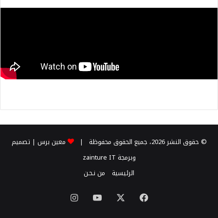
© حقوق النشر 2026، جميع الحقوق محفوظة |
معين برس
| تصميم
وبرمجة
zainture IT
الرئيسية
من نـحـن
X
فيسبوك
يوتيوب
انستقرام