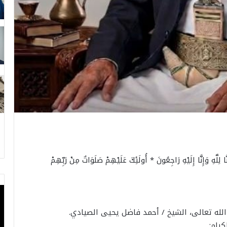
 لِلَّهِ وَإِنَّا إِلَيْهِ رَاجِعُونَ * أُولَئِكَ عَلَيْهِمْ صَلَوَاتٌ مِنْ رَبِّهِمْ
ذن الله تعالى، الشيخ / أحمد فاضل يحيى الصيادي.
كرام: