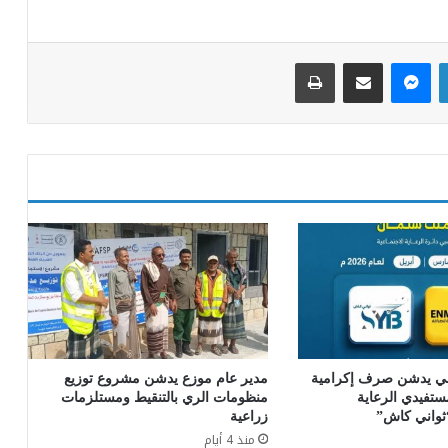
لينكدإن
ماسنجر
مشاركة عبر البريد
طباعة
ني يدشن صرف إكرامية
مدير عام موزع يدشن مشروع توزيع
ستفيدي الرعاية
منظومات الري بالتنقيط ومستلزمات
“ثواني كاش”
زراعية
منذ 4 أيام