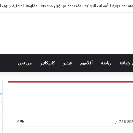
هداف المليشيات الحوثية حصن «دار المعلا» التاريخي في البيضاء
وثقافة
رياضة
أقلامهم
فيديو
كاريكاتير
من نحن
0