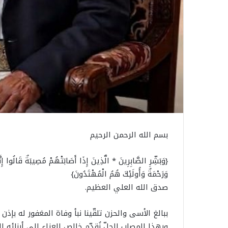
بسم الله الرحمن الرحيم
{وَبَشِّرِ الصَّابِرِينَ * الَّذِينَ إِذَا أَصَابَتْهُمْ مُصِيبَةٌ قَالُوا إِنَّا
وَرَحْمَةٌ وَأُولَئِكَ هُمُ الْمُهْتَدُونَ}
صدق الله العلي العظيم.
ببالغ الأسى والحزن تلقّينا نبأ وفاة المغفور له بإ
وبهذا المصاب الجلّ نُقدّم خالص العزاء إلى أبنائه ال