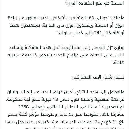
السمنة هو منع استعادة الوزن.”
وأضاف: “حوالي 80 بالمئة من الأشخاص الذين يعانون من زيادة
الوزن أو السمنة ويفقدون الوزن في البداية، يستعيدون بعضه
أو كله خلال ثلاث إلى خمس سنوات.”
وتابع: “إن التوصل إلى استراتيجية تحل هذه المشكلة وتساعد
الناس على الحفاظ على وزنهم الجديد سيكون ذا قيمة سريرية
هائلة.”
تحليل شمل آلاف المشاركين
وللوصول إلى هذه النتائج، أجرى فريق البحث من إيطاليا ولبنان
مراجعة منهجية وتحليلا تلويا شمل 18 تجربة عشوائية محكومة،
تم تضمين 14 منها في التحليل النهائي، بإجمالي 3758
مشاركا بالغا، بمتوسط عمر 53 عاما، ومتوسط مؤشر كتلة جسم
بلغ 31 كغ/م⊃2;. وشملت الدراسات مشاركين من عدة دول بينها