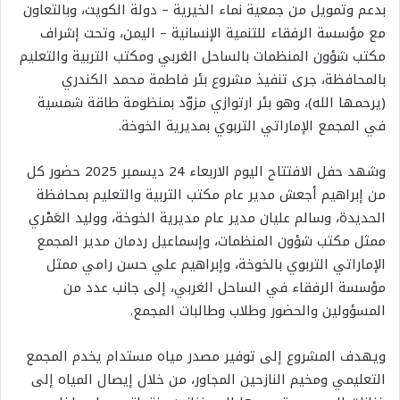
بدعم وتمويل من جمعية نماء الخيرية – دولة الكويت، وبالتعاون
مع مؤسسة الرفقاء للتنمية الإنسانية – اليمن، وتحت إشراف
مكتب شؤون المنظمات بالساحل الغربي ومكتب التربية والتعليم
بالمحافظة، جرى تنفيذ مشروع بئر فاطمة محمد الكندري
(يرحمها الله)، وهو بئر ارتوازي مزوّد بمنظومة طاقة شمسية
في المجمع الإماراتي التربوي بمديرية الخوخة.
وشهد حفل الافتتاح اليوم الاربعاء 24 ديسمبر 2025 حضور كل
من إبراهيم أجعش مدير عام مكتب التربية والتعليم بمحافظة
الحديدة، وسالم عليان مدير عام مديرية الخوخة، ووليد العَمْري
ممثل مكتب شؤون المنظمات، وإسماعيل ردمان مدير المجمع
الإماراتي التربوي بالخوخة، وإبراهيم علي حسن رامي ممثل
مؤسسة الرفقاء في الساحل الغربي، إلى جانب عدد من
المسؤولين والحضور وطلاب وطالبات المجمع.
ويهدف المشروع إلى توفير مصدر مياه مستدام يخدم المجمع
التعليمي ومخيم النازحين المجاور، من خلال إيصال المياه إلى