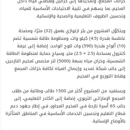
خزانات المجمع، وتمديدها إلى خزانين ونقطتي مياه داخل
المخيم، بما يسهم في تلبية الاحتياجات الأساسية للمياه،
وتحسين الظروف التعليمية والصحية والإنسانية.
ويتكوّن المشروع من بئر ارتوازي بعمق (32) مترًا، ومضخة
غاطسة بقدرة (4.5) كيلو وات، ومنظومة طاقة شمسية تضم
(10) ألواح بقدرة (590) وات للوح الواحد، إضافة إلى غرفة
كنترول بمساحة (2.5 × 2.5) متر، وسياج حماية لمنظومة الطاقة
الشمسية، وخزان مياه بسعة (5000) لتر مخصص لمخيم النازحين،
إلى جانب شبكة تمديد وإيصال المياه لكافة خزانات المجمع
ونقاط التوزيع في المخيم.
ويستفيد من المشروع أكثر من 1500 طالب وطالبة من طلاب
المجمع الإماراتي التربوي، إضافة إلى الكادر التعليمي، إلى
جانب 65 أسرة نازحة في المخيم المجاور، في إطار جهود دعم
قطاع التعليم وتحسين الخدمات الأساسية في المناطق المتأثرة
بالأوضاع الإنسانية.