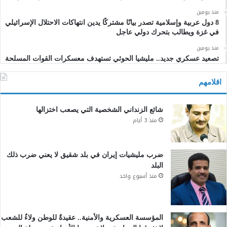
منذ يومين
8 دول عربية وإسلامية تصدر بيانًا مشتركًا يدين انتهاكات الاحتلال الإسرائيلي
في غزة ويطالب بتحرك دولي عاجل
منذ يومين
تصعيد عسكري جديد.. مليشيا الحوثي تستهدف معسكرات القوات المسلحة
اقلامهم
شائع الزنداني الشخصية التي يصعب اختزالها
منذ 3 أيام
ضرب مليشيات إيران في بلد شقيق لا يعني ضرب ذلك
البلد
منذ أسبوع واحد
المؤسسة العسكرية والأمنية.. عقيدةٌ للوطن ولاءٌ للشعب