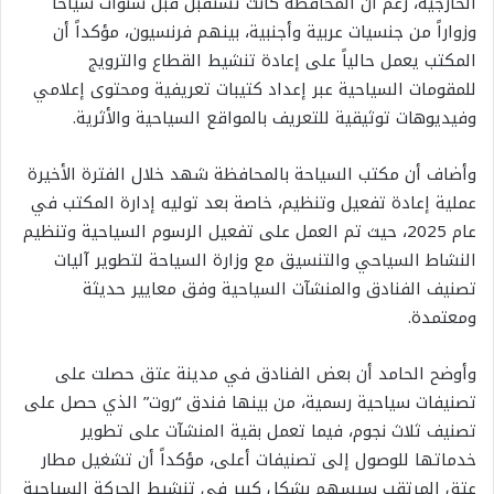
الخارجية، رغم أن المحافظة كانت تستقبل قبل سنوات سياحاً
وزواراً من جنسيات عربية وأجنبية، بينهم فرنسيون، مؤكداً أن
المكتب يعمل حالياً على إعادة تنشيط القطاع والترويج
للمقومات السياحية عبر إعداد كتيبات تعريفية ومحتوى إعلامي
وفيديوهات توثيقية للتعريف بالمواقع السياحية والأثرية.
وأضاف أن مكتب السياحة بالمحافظة شهد خلال الفترة الأخيرة
عملية إعادة تفعيل وتنظيم، خاصة بعد توليه إدارة المكتب في
عام 2025، حيث تم العمل على تفعيل الرسوم السياحية وتنظيم
النشاط السياحي والتنسيق مع وزارة السياحة لتطوير آليات
تصنيف الفنادق والمنشآت السياحية وفق معايير حديثة
ومعتمدة.
وأوضح الحامد أن بعض الفنادق في مدينة عتق حصلت على
تصنيفات سياحية رسمية، من بينها فندق “روت” الذي حصل على
تصنيف ثلاث نجوم، فيما تعمل بقية المنشآت على تطوير
خدماتها للوصول إلى تصنيفات أعلى، مؤكداً أن تشغيل مطار
عتق المرتقب سيسهم بشكل كبير في تنشيط الحركة السياحية