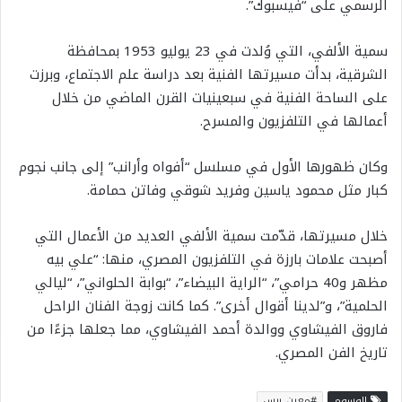
الرسمي على “فيسبوك”.
سمية الألفي، التي وُلدت في 23 يوليو 1953 بمحافظة
الشرقية، بدأت مسيرتها الفنية بعد دراسة علم الاجتماع، وبرزت
على الساحة الفنية في سبعينيات القرن الماضي من خلال
أعمالها في التلفزيون والمسرح.
وكان ظهورها الأول في مسلسل “أفواه وأرانب” إلى جانب نجوم
كبار مثل محمود ياسين وفريد شوقي وفاتن حمامة.
خلال مسيرتها، قدّمت سمية الألفي العديد من الأعمال التي
أصبحت علامات بارزة في التلفزيون المصري، منها: “علي بيه
مظهر و40 حرامي”، “الراية البيضاء”، “بوابة الحلواني”، “ليالي
الحلمية”، و”لدينا أقوال أخرى”. كما كانت زوجة الفنان الراحل
فاروق الفيشاوي ووالدة أحمد الفيشاوي، مما جعلها جزءًا من
تاريخ الفن المصري.
الوسوم
#معين_برس