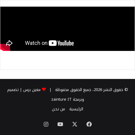
© حقوق النشر 2026، جميع الحقوق محفوظة |
معين برس
| تصميم
وبرمجة
zainture IT
الرئيسية
من نـحـن
X
فيسبوك
يوتيوب
انستقرام